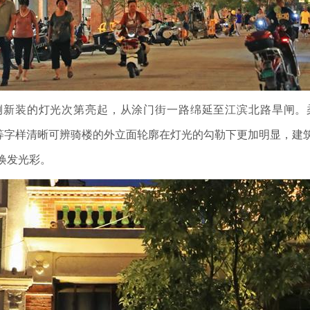
侧新装的灯光次第亮起，从涂门街一路绵延至江滨北路旱闸。柔
司”等字样清晰可辨骑楼的外立面轮廓在灯光的勾勒下更加明显，建
焕发光彩。