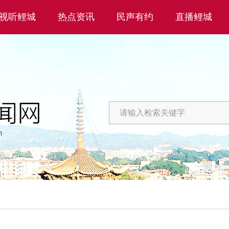
视听鲤城
热点资讯
民声有约
直播鲤城