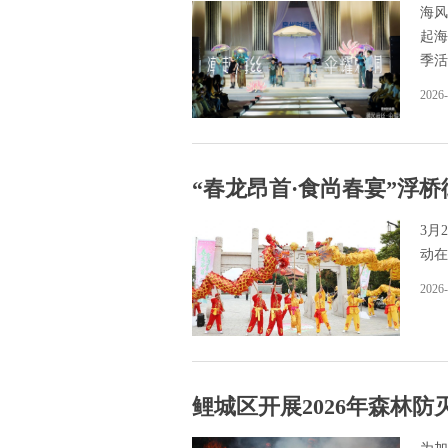
海风
起海
季活
2026-
“春龙昂首·食尚春宴”浮
3月
动在
2026-
鲤城区开展2026年森林