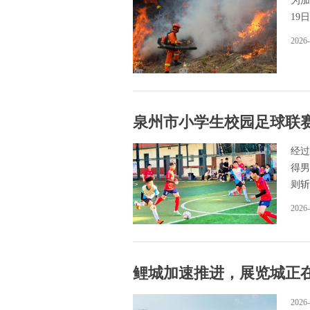
为加
19
2026-
泉州市小学生校园足球联赛
经过
得男
则斩
2026-
鲤城加速推进，展览城正
2026-