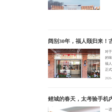
阔别30年，福人颐归来！
对于
的味
福人
正式
2026-
鲤城的春天，太考验手机
一进