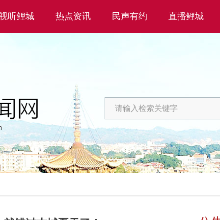
视听鲤城
热点资讯
民声有约
直播鲤城