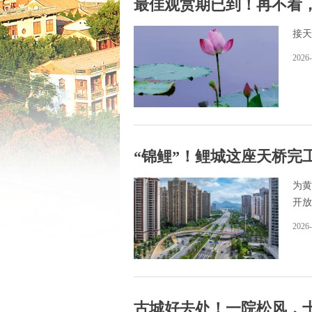
最佳观赏期已到！再不看
接天
2026-
“锦鲤”！鲤城这座天桥完
为黄
开放
2026-
古城好去处！一院松风，