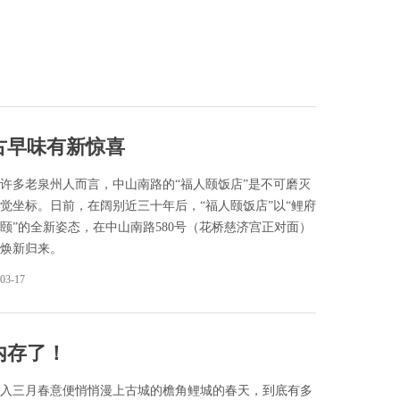
古早味有新惊喜
许多老泉州人而言，中山南路的“福人颐饭店”是不可磨灭
觉坐标。日前，在阔别近三十年后，“福人颐饭店”以“鲤府
颐”的全新姿态，在中山南路580号（花桥慈济宫正对面）
焕新归来。
03-17
内存了！
入三月春意便悄悄漫上古城的檐角鲤城的春天，到底有多