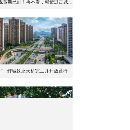
最佳观赏期已到！再不看，就错过古城夏天了！
鲤”！鲤城这座天桥完工并开放通行！