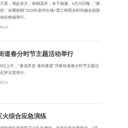
万里，潮起东方；刺桐花开，伞下相逢。4月20日晚，“潮
丝・伞耀刺桐”2026年泉州古城×晋江晴雨伞时尚融合创新
动在鲤城举行。
04-22
桥街道春分时节主题活动举行
20日上午，“春龙昂首·食尚春宴”浮桥街道春分时节主题活
石笋古渡举行。
03-21
防灭火综合应急演练