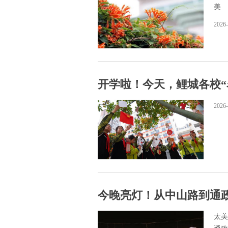
美
2026-
开学啦！今天，鲤城各校“
2026-
今晚亮灯！从中山路到通政
太美