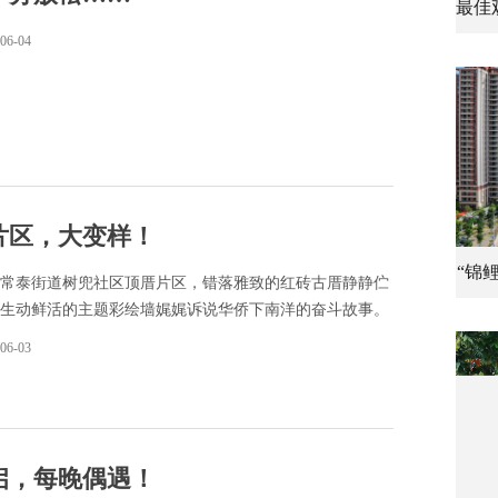
06-04
片区，大变样！
“锦
常泰街道树兜社区顶厝片区，错落雅致的红砖古厝静静伫
生动鲜活的主题彩绘墙娓娓诉说华侨下南洋的奋斗故事。
06-03
启，每晚偶遇！