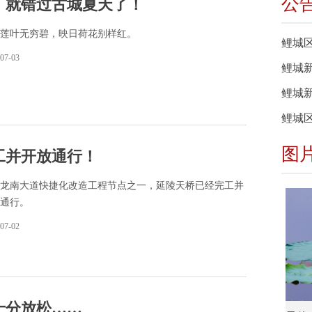
公
，就错过古城夏天了！
莲叶无穷碧，映日荷花别样红。
鲤城
07-03
鲤城
鲤城
鲤城
图
工并开放通行！
龙南大道快捷化改造工程节点之一，延陵天桥已经完工并
通行。
07-02
十分放松……