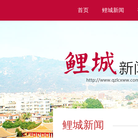
首页
鲤城新闻
鲤城新闻