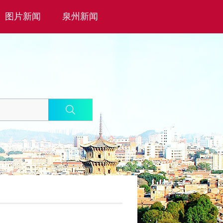
图片新闻
泉州新闻