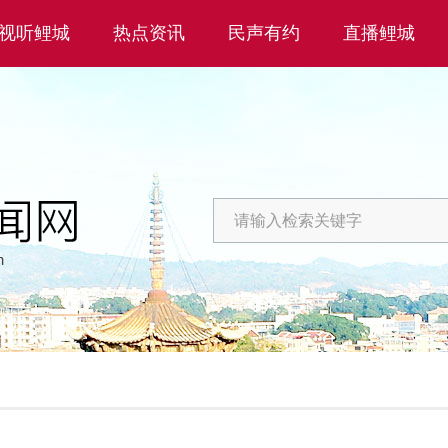
视听鲤城
热点资讯
民声有约
直播鲤城