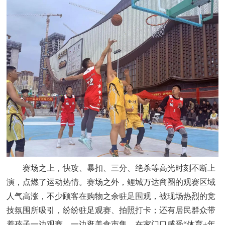
赛场之上，快攻、暴扣、三分、绝杀等高光时刻不断上
演，点燃了运动热情。赛场之外，鲤城万达商圈的观赛区域
人气高涨，不少顾客在购物之余驻足围观，被现场热烈的竞
技氛围所吸引，纷纷驻足观赛、拍照打卡；还有居民群众带
着孩子一边观赛，一边逛美食市集，在家门口感受“体育+年